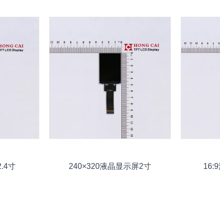
.4寸
240×320液晶显示屏2寸
16: