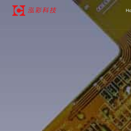
跳
H
至
内
容