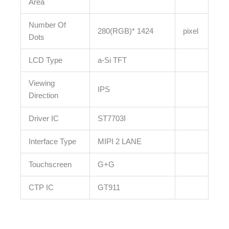
Area
Number Of
280(RGB)* 1424
pixel
Dots
LCD Type
a-Si TFT
Viewing
IPS
Direction
Driver IC
ST7703I
Interface Type
MIPI 2 LANE
Touchscreen
G+G
CTP IC
GT911