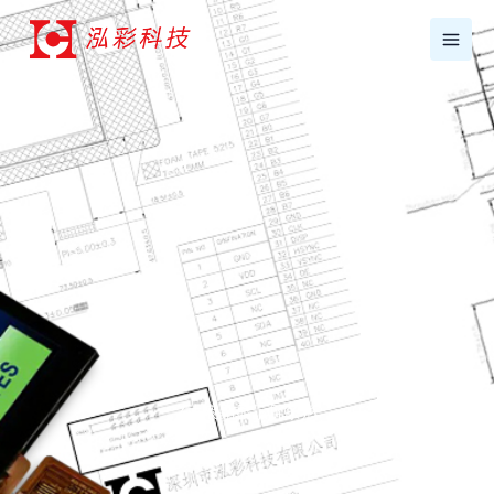
跳
至
内
容
7寸液晶显示屏条形