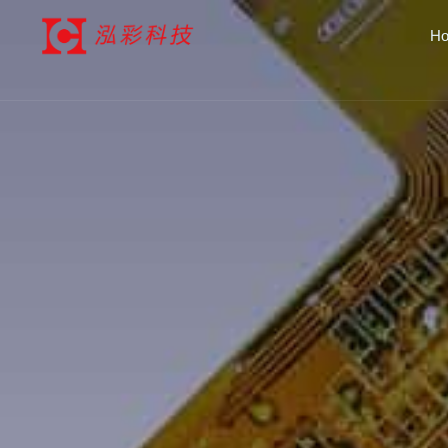
跳
H
至
内
容