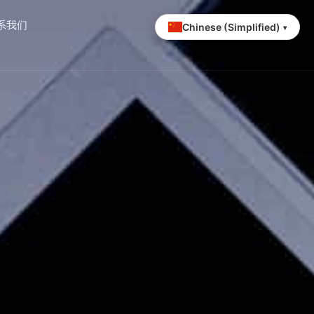
系我们
Chinese (Simplified)
▾