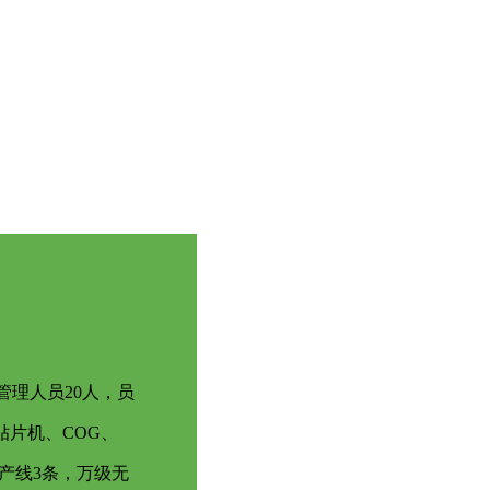
管理人员20人，员
贴片机、COG、
产线3条，万级无