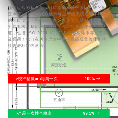
我们运营的基石是我们对质量和符合国际标准的坚
定承诺。我们的LCD显示屏生产线不仅证明了我们
的全自动生产和品质能力，也证明了我们对质量的
执着追求。我们严格通过了各种质量管理体系的认
证，包括 ISO 9001 和 2015 版管理体系等。该认
证强调了我们在所有运营中保持最高质量管理和持
续改进标准的承诺。
邦定设备
>校准精度um每周一次
100
%
直通率
>产品一次性合格率
99.5
%