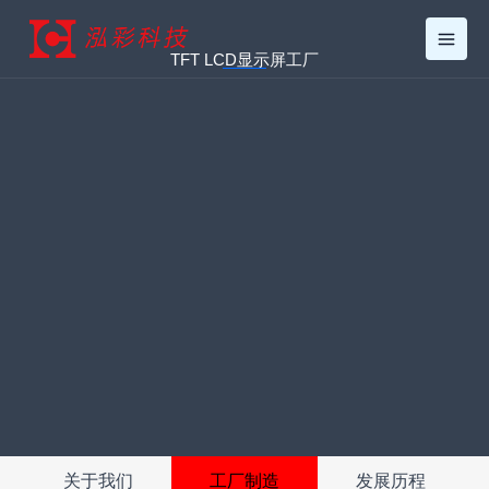
跳
至
TFT LCD显示屏工厂
内
容
关于我们
工厂制造
发展历程