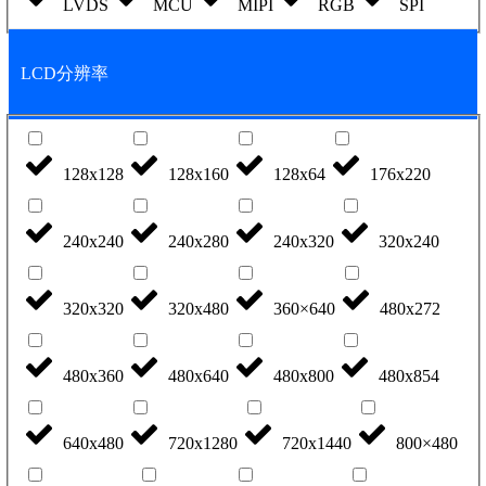
LVDS
MCU
MIPI
RGB
SPI
LCD分辨率
128x128
128x160
128x64
176x220
240x240
240x280
240x320
320x240
320x320
320x480
360×640
480x272
480x360
480x640
480x800
480x854
640x480
720x1280
720x1440
800×480