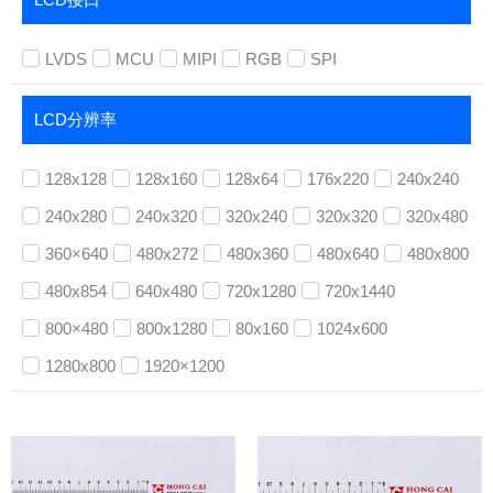
LCD接口
LVDS
MCU
MIPI
RGB
SPI
LCD分辨率
128x128
128x160
128x64
176x220
240x240
240x280
240x320
320x240
320x320
320x480
360×640
480x272
480x360
480x640
480x800
480x854
640x480
720x1280
720x1440
800×480
800x1280
80x160
1024x600
1280x800
1920×1200