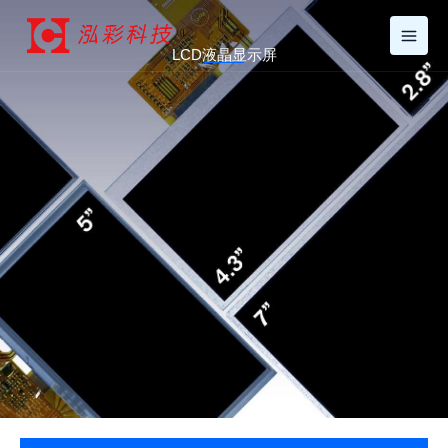
跳
至
LCD液晶显示屏
内
容