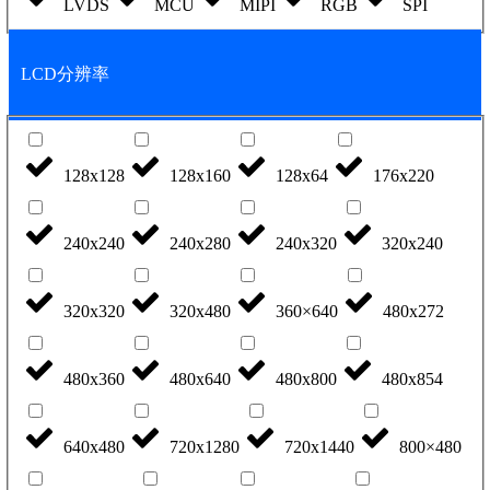
LVDS
MCU
MIPI
RGB
SPI
LCD分辨率
128x128
128x160
128x64
176x220
240x240
240x280
240x320
320x240
320x320
320x480
360×640
480x272
480x360
480x640
480x800
480x854
640x480
720x1280
720x1440
800×480