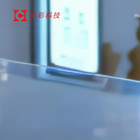
跳
至
H
内
容