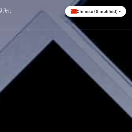
系我们
Chinese (Simplified)
▾