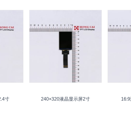
.4寸
240×320液晶显示屏2寸
16: