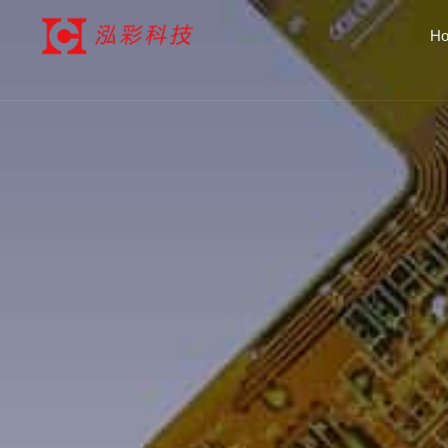
跳
H
至
内
容