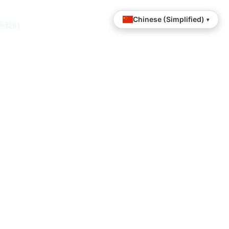
Chinese (Simplified)
▾
系我们