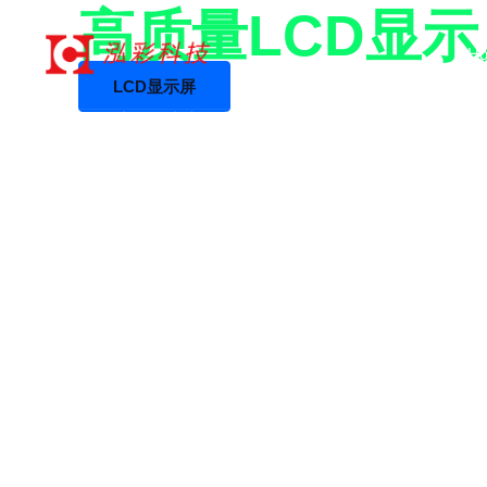
17年+专业LCD工厂
跳
高质量LCD显
至
H
内
LCD显示屏
容
LCD液晶屏生产厂家