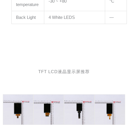
-30 ~ +80
°C
temperature
Back Light
4 White LEDS
—
TFT LCD液晶显示屏推荐