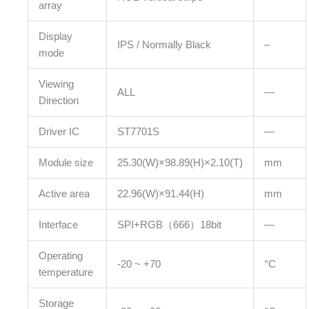
array
Display
IPS / Normally Black
–
mode
Viewing
ALL
—
Direction
Driver IC
ST7701S
—
Module size
25.30(W)×98.89(H)×2.10(T)
mm
Active area
22.96(W)×91.44(H)
mm
Interface
SPI+RGB（666）18bit
—
Operating
-20 ~ +70
°C
temperature
Storage