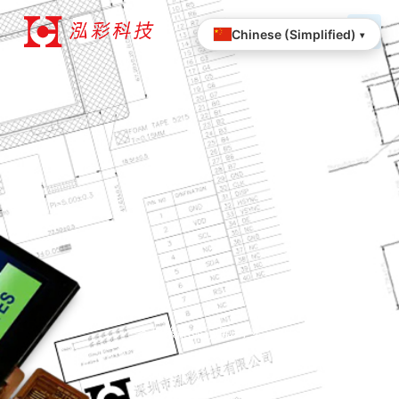
跳
至
Chinese (Simplified)
▾
内
容
条形液晶显示屏3.7寸