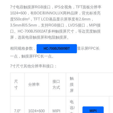
7寸电容触摸屏RGB接口，IPS全视角，TFT面板分辨率
1024×600，有BOE和INNOLUX两种品牌，背光标准亮
度550cd/m²，TFT LCD液晶显示屏厚度有2.6mm，
3.5mm和5.5mm，支持RGB接口，LVDS接口，MIPI接
口。HC-700BJ5002AT多种触摸屏尺寸，等边宽度触摸
屏，选装电容触摸屏和电阻触摸屏。
相同规格参数，
显示屏FPC长
HC-700BJ5009BT
一点，触摸屏FPC长一点。
7寸尺寸其他分辨率和接口：
触
尺
接口
分辨率
摸
寸
方式
屏
电
容/
7.0″
1024×600
MIPI
MIPI