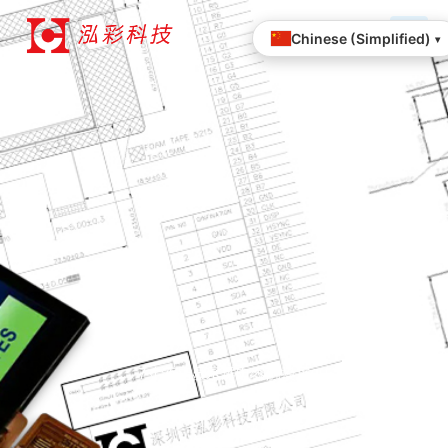
跳
至
Chinese (Simplified)
▾
内
容
7寸液晶显示屏电容触摸屏