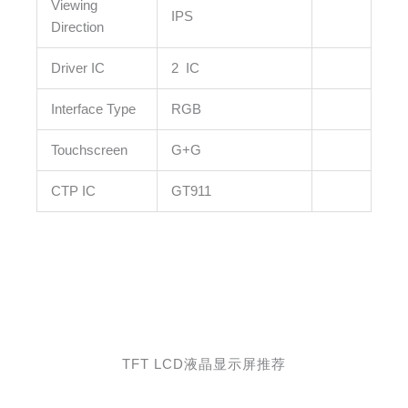
Viewing
IPS
Direction
Driver IC
2 IC
Interface Type
RGB
Touchscreen
G+G
CTP IC
GT911
TFT LCD液晶显示屏推荐