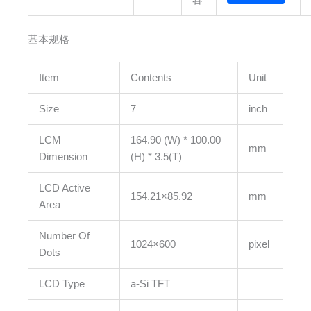
容
基本规格
Item
Contents
Unit
Size
7
inch
LCM
164.90 (W) * 100.00
mm
Dimension
(H) * 3.5(T)
LCD Active
154.21×85.92
mm
Area
Number Of
1024×600
pixel
Dots
LCD Type
a-Si TFT