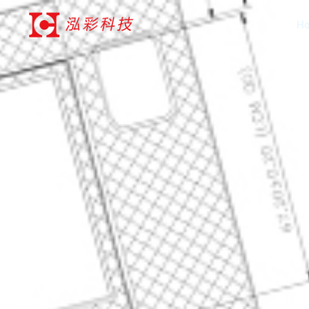
跳
H
至
内
容