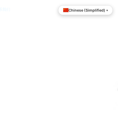
系我们
Chinese (Simplified)
▾