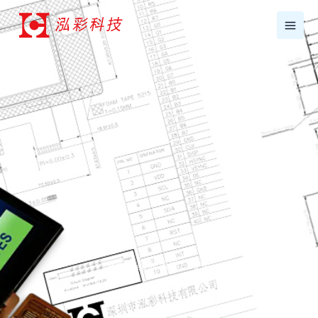
跳
至
内
容
IPS液晶显示屏1.69寸