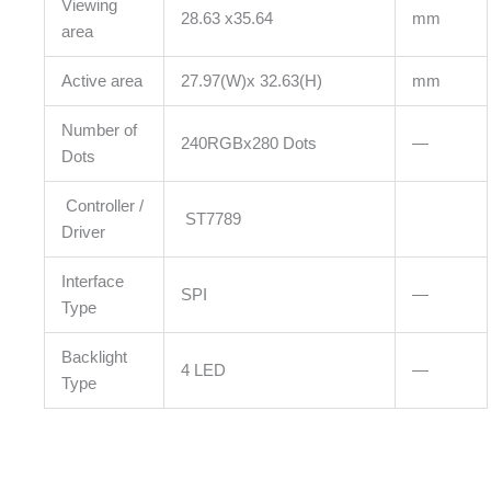
Viewing
28.63 x35.64
mm
area
Active area
27.97(W)x 32.63(H)
mm
Number of
240RGBx280 Dots
—
Dots
Controller /
ST7789
Driver
Interface
SPI
—
Type
Backlight
4 LED
—
Type