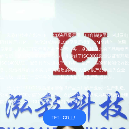
泓彩科技生产彩色TFT LCD液晶显示屏，电容触摸屏CTP以及电
阻触摸屏RTP，一体化总成触摸LCD显示屏模组TDM全贴合一体黑
显示屏，是以TFT显示屏产品为主营业务，卓越性价比的产品和稳固
的质量，是国家认定的高新企业，并通过了ISO9001质量认证和环境
ISO1400认证。配备具有先进水平的科研、生产、实验和检测仪器设
备，凭借雄厚的技术实力与高素质的科研队伍，以产品质量为企业
生命线，建立了一套科学的、严格的质量管理生产制造体系。
致力于TFT LCD液晶显示屏领域产品应用的产业设计生产制造,
公司恪守“诚实守信”的企业宗旨，逐步将公司建设成为具有综合管理
能力的大型TFT LCD液晶显示屏制造企业。
TFT LCD工厂