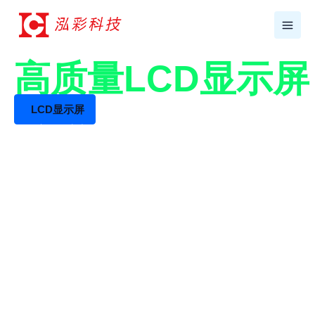
跳
至
内
容
17年+专业LCD工厂
高质量LCD显示
LCD显示屏
LCD液晶屏生产厂家