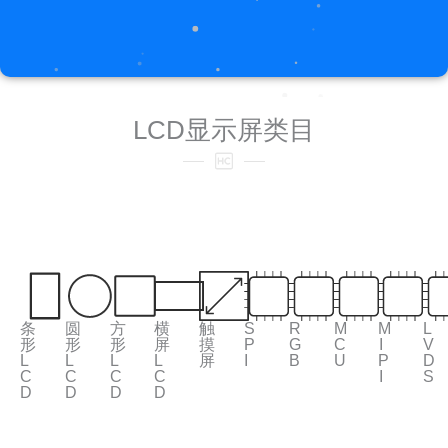
LCD显示屏类目
条
圆
方
横
触
S
R
M
M
L
形
形
形
屏
摸
P
G
C
I
V
L
L
L
L
屏
I
B
U
P
D
C
C
C
C
I
S
D
D
D
D