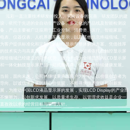
泓彩一直注重技术研发的投入、实验设备的完善、研发团队的建
设，依托于先进的全自动生产设备、多元化的产品线及智能检测设
备，产品主要被广泛应用于工业控制、消费类、医疗、智能家居、
电表、仪器仪表、人机界面车载显示，以及其他信息终端领域。可
为客户提供标准化和定制化的触控显示屏整体解决方案。凭借雄厚
的技术实力与高素质的科研队伍。未来，公司将依托在触控显示屏
模组领域已经建立的竞争优势，致力于成为全球范围内LCD显示屏
和一体化触摸显示屏产品一站式服务商，促进公司持续健康发展。
当前，面向未来，公司将继续秉承以客户为中心、以价值创造者为
导向、以诚信求共赢的核心价值观，不断寻求技术突破和创新发
展，为推动中国LCD液晶显示屏的发展，实现
LCD Display
的产业而
不懈努力。以创新求发展、以质量求生存、以管理求效益是企业一
直孜孜以求的经营目标与管理方针。