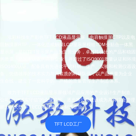
泓彩科技生产彩色TFT LCD液晶显示屏，电容触摸屏CTP以及电
阻触摸屏RTP，一体化总成触摸LCD显示屏模组TDM全贴合一体黑
显示屏，是以TFT显示屏产品为主营业务，卓越性价比的产品和稳固
的质量，是国家认定的高新企业，并通过了ISO9001质量认证和环境
ISO1400认证。配备具有先进水平的科研、生产、实验和检测仪器设
备，凭借雄厚的技术实力与高素质的科研队伍，以产品质量为企业
生命线，建立了一套科学的、严格的质量管理生产制造体系。
致力于TFT LCD液晶显示屏领域产品应用的产业设计生产制造,
公司恪守“诚实守信”的企业宗旨，逐步将公司建设成为具有综合管理
能力的大型TFT LCD液晶显示屏制造企业。
TFT LCD工厂