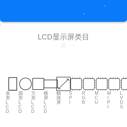
LCD显示屏类目
条
圆
方
横
触
S
R
M
M
L
形
形
形
屏
摸
P
G
C
I
V
L
L
L
L
屏
I
B
U
P
D
C
C
C
C
I
S
D
D
D
D