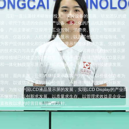
泓彩一直注重技术研发的投入、实验设备的完善、研发团队的建
设，依托于先进的全自动生产设备、多元化的产品线及智能检测设
备，产品主要被广泛应用于工业控制、消费类、医疗、智能家居、
电表、仪器仪表、人机界面车载显示，以及其他信息终端领域。可
为客户提供标准化和定制化的触控显示屏整体解决方案。凭借雄厚
的技术实力与高素质的科研队伍。未来，公司将依托在触控显示屏
模组领域已经建立的竞争优势，致力于成为全球范围内LCD显示屏
和一体化触摸显示屏产品一站式服务商，促进公司持续健康发展。
当前，面向未来，公司将继续秉承以客户为中心、以价值创造者为
导向、以诚信求共赢的核心价值观，不断寻求技术突破和创新发
展，为推动中国LCD液晶显示屏的发展，实现
LCD Display
的产业而
不懈努力。以创新求发展、以质量求生存、以管理求效益是企业一
直孜孜以求的经营目标与管理方针。