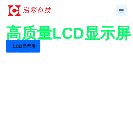
跳
至
内
容
17年+专业LCD工厂
高质量LCD显示
LCD显示屏
LCD液晶屏生产厂家