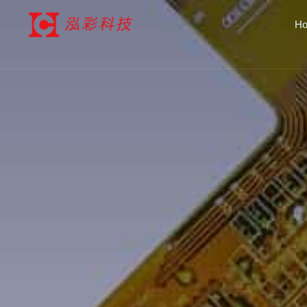
跳
H
至
内
容