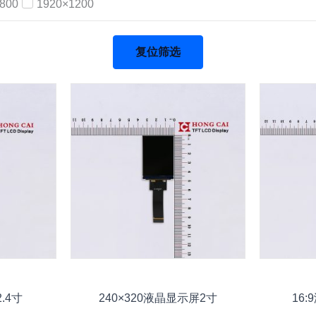
800
1920×1200
复位筛选
.4寸
240×320液晶显示屏2寸
16: