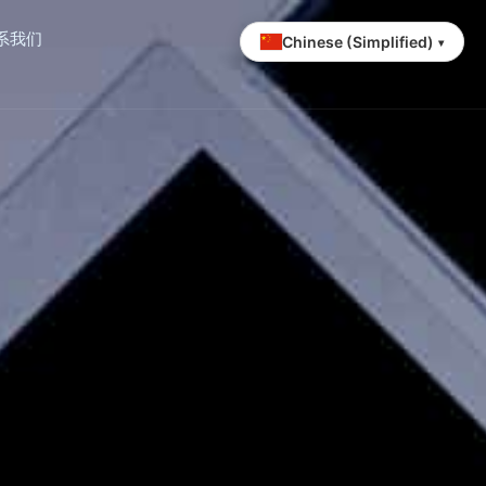
系我们
Chinese (Simplified)
▾