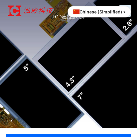
跳
至
Chinese (Simplified)
▾
LCD液晶显示屏
内
容