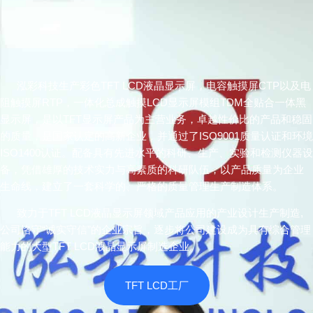
泓彩科技生产彩色TFT LCD液晶显示屏，电容触摸屏CTP以及电
阻触摸屏RTP，一体化总成触摸LCD显示屏模组TDM全贴合一体黑
显示屏，是以TFT显示屏产品为主营业务，卓越性价比的产品和稳固
的质量，是国家认定的高新企业，并通过了ISO9001质量认证和环境
ISO1400认证。配备具有先进水平的科研、生产、实验和检测仪器设
备，凭借雄厚的技术实力与高素质的科研队伍，以产品质量为企业
生命线，建立了一套科学的、严格的质量管理生产制造体系。
致力于TFT LCD液晶显示屏领域产品应用的产业设计生产制造,
公司恪守“诚实守信”的企业宗旨，逐步将公司建设成为具有综合管理
能力的大型TFT LCD液晶显示屏制造企业。
TFT LCD工厂