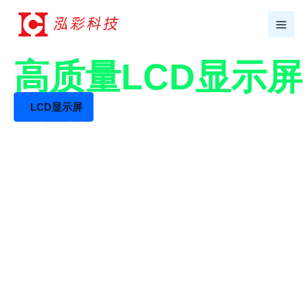
跳
至
内
容
17年+专业LCD工厂
高质量LCD显示
LCD显示屏
LCD液晶屏生产厂家