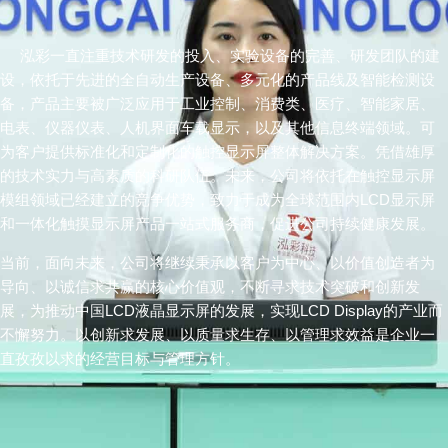
泓彩一直注重技术研发的投入、实验设备的完善、研发团队的建
设，依托于先进的全自动生产设备、多元化的产品线及智能检测设
备，产品主要被广泛应用于工业控制、消费类、医疗、智能家居、
电表、仪器仪表、人机界面车载显示，以及其他信息终端领域。可
为客户提供标准化和定制化的触控显示屏整体解决方案。凭借雄厚
的技术实力与高素质的科研队伍。未来，公司将依托在触控显示屏
模组领域已经建立的竞争优势，致力于成为全球范围内LCD显示屏
和一体化触摸显示屏产品一站式服务商，促进公司持续健康发展。
当前，面向未来，公司将继续秉承以客户为中心、以价值创造者为
导向、以诚信求共赢的核心价值观，不断寻求技术突破和创新发
展，为推动中国LCD液晶显示屏的发展，实现
LCD Display
的产业而
不懈努力。以创新求发展、以质量求生存、以管理求效益是企业一
直孜孜以求的经营目标与管理方针。