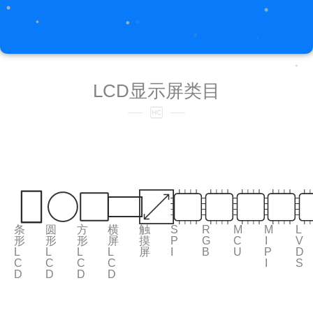
LCD显示屏类目
条
圆
方
横
触
S
R
M
M
L
形
形
形
屏
摸
P
G
C
I
V
L
L
L
L
屏
I
B
U
P
D
C
C
C
C
I
S
D
D
D
D