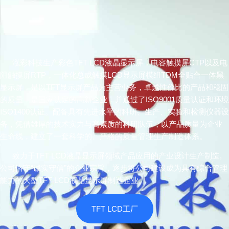
泓彩科技生产彩色TFT LCD液晶显示屏，电容触摸屏CTP以及电
阻触摸屏RTP，一体化总成触摸LCD显示屏模组TDM全贴合一体黑
显示屏，是以TFT显示屏产品为主营业务，卓越性价比的产品和稳固
的质量，是国家认定的高新企业，并通过了ISO9001质量认证和环境
ISO1400认证。配备具有先进水平的科研、生产、实验和检测仪器设
备，凭借雄厚的技术实力与高素质的科研队伍，以产品质量为企业
生命线，建立了一套科学的、严格的质量管理生产制造体系。
致力于TFT LCD液晶显示屏领域产品应用的产业设计生产制造,
公司恪守“诚实守信”的企业宗旨，逐步将公司建设成为具有综合管理
能力的大型TFT LCD液晶显示屏制造企业。
TFT LCD工厂