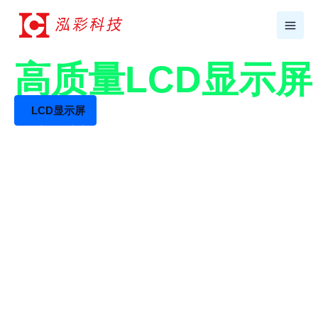
跳
至
内
容
17年+专业LCD工厂
高质量LCD显示
LCD显示屏
LCD液晶屏生产厂家