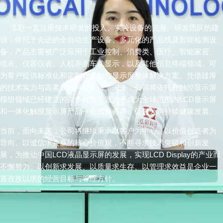
泓彩一直注重技术研发的投入、实验设备的完善、研发团队的建
设，依托于先进的全自动生产设备、多元化的产品线及智能检测设
备，产品主要被广泛应用于工业控制、消费类、医疗、智能家居、
电表、仪器仪表、人机界面车载显示，以及其他信息终端领域。可
为客户提供标准化和定制化的触控显示屏整体解决方案。凭借雄厚
的技术实力与高素质的科研队伍。未来，公司将依托在触控显示屏
模组领域已经建立的竞争优势，致力于成为全球范围内LCD显示屏
和一体化触摸显示屏产品一站式服务商，促进公司持续健康发展。
当前，面向未来，公司将继续秉承以客户为中心、以价值创造者为
导向、以诚信求共赢的核心价值观，不断寻求技术突破和创新发
展，为推动中国LCD液晶显示屏的发展，实现
LCD Display
的产业而
不懈努力。以创新求发展、以质量求生存、以管理求效益是企业一
直孜孜以求的经营目标与管理方针。