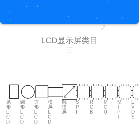
LCD显示屏类目
条
圆
方
横
触
S
R
M
M
L
形
形
形
屏
摸
P
G
C
I
V
L
L
L
L
屏
I
B
U
P
D
C
C
C
C
I
S
D
D
D
D