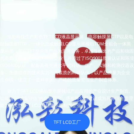
泓彩科技生产彩色TFT LCD液晶显示屏，电容触摸屏CTP以及电
阻触摸屏RTP，一体化总成触摸LCD显示屏模组TDM全贴合一体黑
显示屏，是以TFT显示屏产品为主营业务，卓越性价比的产品和稳固
的质量，是国家认定的高新企业，并通过了ISO9001质量认证和环境
ISO1400认证。配备具有先进水平的科研、生产、实验和检测仪器设
备，凭借雄厚的技术实力与高素质的科研队伍，以产品质量为企业
生命线，建立了一套科学的、严格的质量管理生产制造体系。
致力于TFT LCD液晶显示屏领域产品应用的产业设计生产制造,
公司恪守“诚实守信”的企业宗旨，逐步将公司建设成为具有综合管理
能力的大型TFT LCD液晶显示屏制造企业。
TFT LCD工厂