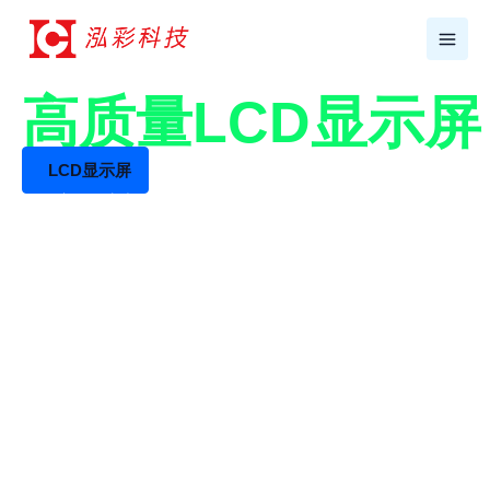
跳
至
内
容
17年+专业LCD工厂
高质量LCD显示
LCD显示屏
LCD液晶屏生产厂家