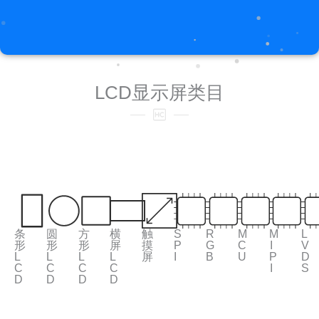
LCD显示屏类目
条
圆
方
横
触
S
R
M
M
L
形
形
形
屏
摸
P
G
C
I
V
L
L
L
L
屏
I
B
U
P
D
C
C
C
C
I
S
D
D
D
D