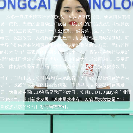
泓彩一直注重技术研发的投入、实验设备的完善、研发团队的建
设，依托于先进的全自动生产设备、多元化的产品线及智能检测设
备，产品主要被广泛应用于工业控制、消费类、医疗、智能家居、
电表、仪器仪表、人机界面车载显示，以及其他信息终端领域。可
为客户提供标准化和定制化的触控显示屏整体解决方案。凭借雄厚
的技术实力与高素质的科研队伍。未来，公司将依托在触控显示屏
模组领域已经建立的竞争优势，致力于成为全球范围内LCD显示屏
和一体化触摸显示屏产品一站式服务商，促进公司持续健康发展。
当前，面向未来，公司将继续秉承以客户为中心、以价值创造者为
导向、以诚信求共赢的核心价值观，不断寻求技术突破和创新发
展，为推动中国LCD液晶显示屏的发展，实现
LCD Display
的产业而
不懈努力。以创新求发展、以质量求生存、以管理求效益是企业一
直孜孜以求的经营目标与管理方针。