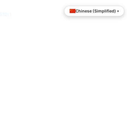
Chinese (Simplified)
▾
系我们