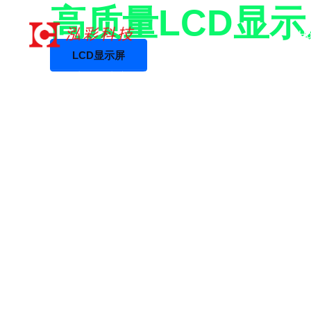
17年+专业LCD工厂
跳
高质量LCD显
至
H
内
LCD显示屏
容
LCD液晶屏生产厂家