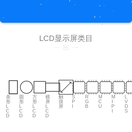
LCD显示屏类目
条
圆
方
横
触
S
R
M
M
L
形
形
形
屏
摸
P
G
C
I
V
L
L
L
L
屏
I
B
U
P
D
C
C
C
C
I
S
D
D
D
D