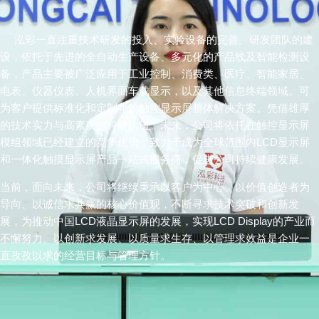
泓彩一直注重技术研发的投入、实验设备的完善、研发团队的建
设，依托于先进的全自动生产设备、多元化的产品线及智能检测设
备，产品主要被广泛应用于工业控制、消费类、医疗、智能家居、
电表、仪器仪表、人机界面车载显示，以及其他信息终端领域。可
为客户提供标准化和定制化的触控显示屏整体解决方案。凭借雄厚
的技术实力与高素质的科研队伍。未来，公司将依托在触控显示屏
模组领域已经建立的竞争优势，致力于成为全球范围内LCD显示屏
和一体化触摸显示屏产品一站式服务商，促进公司持续健康发展。
当前，面向未来，公司将继续秉承以客户为中心、以价值创造者为
导向、以诚信求共赢的核心价值观，不断寻求技术突破和创新发
展，为推动中国LCD液晶显示屏的发展，实现
LCD Display
的产业而
不懈努力。以创新求发展、以质量求生存、以管理求效益是企业一
直孜孜以求的经营目标与管理方针。