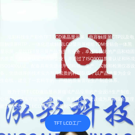
泓彩科技生产彩色TFT LCD液晶显示屏，电容触摸屏CTP以及电
阻触摸屏RTP，一体化总成触摸LCD显示屏模组TDM全贴合一体黑
显示屏，是以TFT显示屏产品为主营业务，卓越性价比的产品和稳固
的质量，是国家认定的高新企业，并通过了ISO9001质量认证和环境
ISO1400认证。配备具有先进水平的科研、生产、实验和检测仪器设
备，凭借雄厚的技术实力与高素质的科研队伍，以产品质量为企业
生命线，建立了一套科学的、严格的质量管理生产制造体系。
致力于TFT LCD液晶显示屏领域产品应用的产业设计生产制造,
公司恪守“诚实守信”的企业宗旨，逐步将公司建设成为具有综合管理
能力的大型TFT LCD液晶显示屏制造企业。
TFT LCD工厂