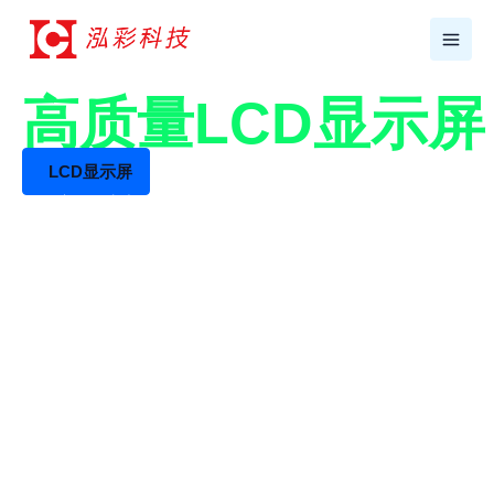
跳
至
内
容
17年+专业LCD工厂
高质量LCD显示
LCD显示屏
LCD液晶屏生产厂家