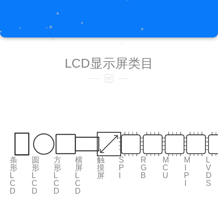
LCD显示屏类目
条
圆
方
横
触
S
R
M
M
L
形
形
形
屏
摸
P
G
C
I
V
L
L
L
L
屏
I
B
U
P
D
C
C
C
C
I
S
D
D
D
D