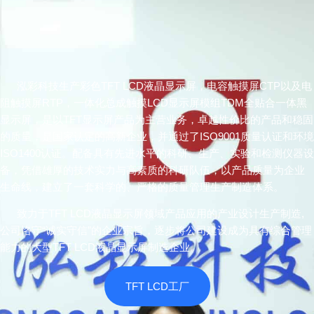
泓彩科技生产彩色TFT LCD液晶显示屏，电容触摸屏CTP以及电
阻触摸屏RTP，一体化总成触摸LCD显示屏模组TDM全贴合一体黑
显示屏，是以TFT显示屏产品为主营业务，卓越性价比的产品和稳固
的质量，是国家认定的高新企业，并通过了ISO9001质量认证和环境
ISO1400认证。配备具有先进水平的科研、生产、实验和检测仪器设
备，凭借雄厚的技术实力与高素质的科研队伍，以产品质量为企业
生命线，建立了一套科学的、严格的质量管理生产制造体系。
致力于TFT LCD液晶显示屏领域产品应用的产业设计生产制造,
公司恪守“诚实守信”的企业宗旨，逐步将公司建设成为具有综合管理
能力的大型TFT LCD液晶显示屏制造企业。
TFT LCD工厂