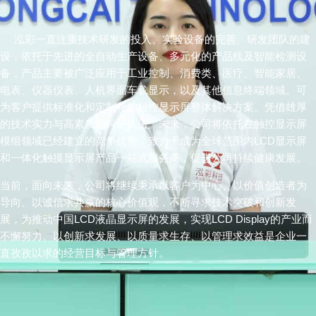
泓彩一直注重技术研发的投入、实验设备的完善、研发团队的建
设，依托于先进的全自动生产设备、多元化的产品线及智能检测设
备，产品主要被广泛应用于工业控制、消费类、医疗、智能家居、
电表、仪器仪表、人机界面车载显示，以及其他信息终端领域。可
为客户提供标准化和定制化的触控显示屏整体解决方案。凭借雄厚
的技术实力与高素质的科研队伍。未来，公司将依托在触控显示屏
模组领域已经建立的竞争优势，致力于成为全球范围内LCD显示屏
和一体化触摸显示屏产品一站式服务商，促进公司持续健康发展。
当前，面向未来，公司将继续秉承以客户为中心、以价值创造者为
导向、以诚信求共赢的核心价值观，不断寻求技术突破和创新发
展，为推动中国LCD液晶显示屏的发展，实现
LCD Display
的产业而
不懈努力。以创新求发展、以质量求生存、以管理求效益是企业一
直孜孜以求的经营目标与管理方针。