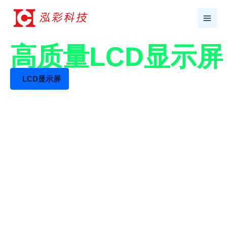
跳
至
内
容
17年+专业LCD工厂
高质量LCD显示
LCD显示屏
LCD液晶屏生产厂家