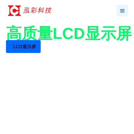
跳
至
内
容
17年+专业LCD工厂
高质量LCD显示
LCD显示屏
LCD液晶屏生产厂家