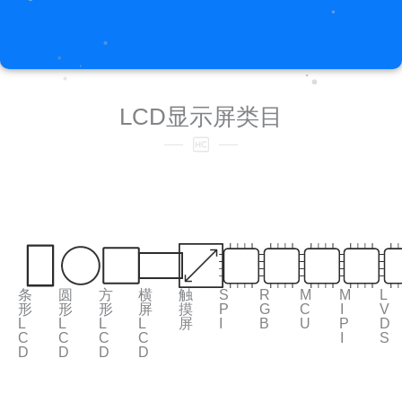
LCD显示屏类目
条
圆
方
横
触
S
R
M
M
L
形
形
形
屏
摸
P
G
C
I
V
L
L
L
L
屏
I
B
U
P
D
C
C
C
C
I
S
D
D
D
D