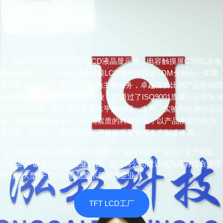
泓彩科技生产彩色TFT LCD液晶显示屏，电容触摸屏CTP以及电
阻触摸屏RTP，一体化总成触摸LCD显示屏模组TDM全贴合一体黑
显示屏，是以TFT显示屏产品为主营业务，卓越性价比的产品和稳固
的质量，是国家认定的高新企业，并通过了ISO9001质量认证和环境
ISO1400认证。配备具有先进水平的科研、生产、实验和检测仪器设
备，凭借雄厚的技术实力与高素质的科研队伍，以产品质量为企业
生命线，建立了一套科学的、严格的质量管理生产制造体系。
致力于TFT LCD液晶显示屏领域产品应用的产业设计生产制造,
公司恪守“诚实守信”的企业宗旨，逐步将公司建设成为具有综合管理
能力的大型TFT LCD液晶显示屏制造企业。
TFT LCD工厂