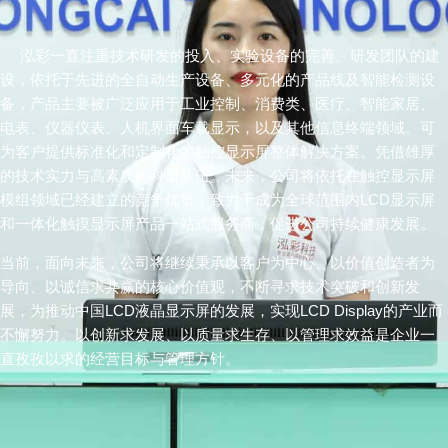
泓彩一直注重技术研发的投入、实验设备的完善、研发团队的建
设，依托于先进的全自动生产设备、多元化的产品线及智能检测设
备，产品主要被广泛应用于工业控制、消费类、医疗、智能家居、
电表、仪器仪表、人机界面车载显示，以及其他信息终端领域。可
为客户提供标准化和定制化的触控显示屏整体解决方案。凭借雄厚
的技术实力与高素质的科研队伍。未来，公司将依托在触控显示屏
模组领域已经建立的竞争优势，致力于成为全球范围内LCD显示屏
和一体化触摸显示屏产品一站式服务商，促进公司持续健康发展。
当前，面向未来，公司将继续秉承以客户为中心、以价值创造者为
导向、以诚信求共赢的核心价值观，不断寻求技术突破和创新发
展，为推动中国LCD液晶显示屏的发展，实现
LCD Display
的产业而
不懈努力。以创新求发展、以质量求生存、以管理求效益是企业一
直孜孜以求的经营目标与管理方针。