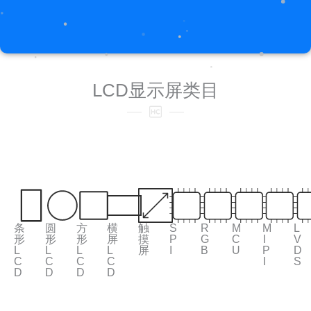
LCD显示屏类目
条
圆
方
横
触
S
R
M
M
L
形
形
形
屏
摸
P
G
C
I
V
L
L
L
L
屏
I
B
U
P
D
C
C
C
C
I
S
D
D
D
D