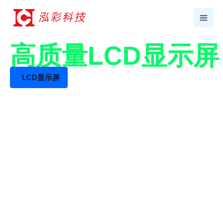
跳
至
内
容
17年+专业LCD工厂
高质量LCD显示
LCD显示屏
LCD液晶屏生产厂家