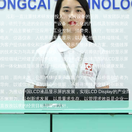
泓彩一直注重技术研发的投入、实验设备的完善、研发团队的建
设，依托于先进的全自动生产设备、多元化的产品线及智能检测设
备，产品主要被广泛应用于工业控制、消费类、医疗、智能家居、
电表、仪器仪表、人机界面车载显示，以及其他信息终端领域。可
为客户提供标准化和定制化的触控显示屏整体解决方案。凭借雄厚
的技术实力与高素质的科研队伍。未来，公司将依托在触控显示屏
模组领域已经建立的竞争优势，致力于成为全球范围内LCD显示屏
和一体化触摸显示屏产品一站式服务商，促进公司持续健康发展。
当前，面向未来，公司将继续秉承以客户为中心、以价值创造者为
导向、以诚信求共赢的核心价值观，不断寻求技术突破和创新发
展，为推动中国LCD液晶显示屏的发展，实现
LCD Display
的产业而
不懈努力。以创新求发展、以质量求生存、以管理求效益是企业一
直孜孜以求的经营目标与管理方针。