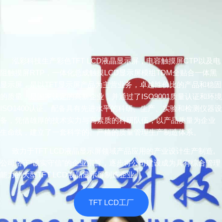
泓彩科技生产彩色TFT LCD液晶显示屏，电容触摸屏CTP以及电
阻触摸屏RTP，一体化总成触摸LCD显示屏模组TDM全贴合一体黑
显示屏，是以TFT显示屏产品为主营业务，卓越性价比的产品和稳固
的质量，是国家认定的高新企业，并通过了ISO9001质量认证和环境
ISO1400认证。配备具有先进水平的科研、生产、实验和检测仪器设
备，凭借雄厚的技术实力与高素质的科研队伍，以产品质量为企业
生命线，建立了一套科学的、严格的质量管理生产制造体系。
致力于TFT LCD液晶显示屏领域产品应用的产业设计生产制造,
公司恪守“诚实守信”的企业宗旨，逐步将公司建设成为具有综合管理
能力的大型TFT LCD液晶显示屏制造企业。
TFT LCD工厂