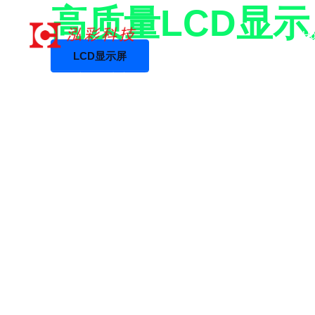
17年+专业LCD工厂
跳
高质量LCD显
至
H
内
LCD显示屏
容
LCD液晶屏生产厂家