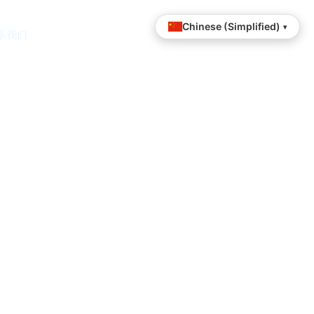
Chinese (Simplified)
▾
系我们