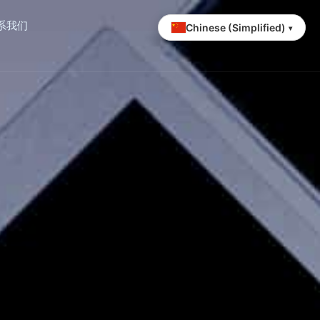
系我们
Chinese (Simplified)
▾