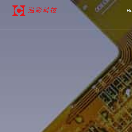
跳
H
至
内
容